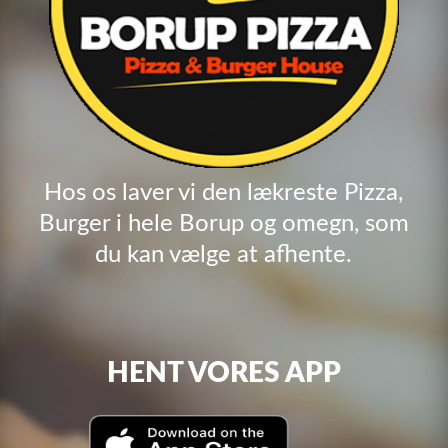
Hos os laver vi den lækreste Pizza,
Burger i hele Borup og omegn, som
du kan vælge at afhente.
HENT VORES APP